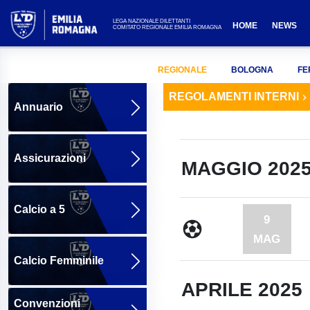
LEGA NAZIONALE DILETTANTI
HOME
NEWS
COMITATO REGIONALE EMILIA ROMAGNA
REGIONALE
BOLOGNA
FE
REGOLAMENTI INTERNI
Annuario
Assicurazioni
MAGGIO 202
Calcio a 5
9
MAG
Calcio Femminile
APRILE 2025
Convenzioni