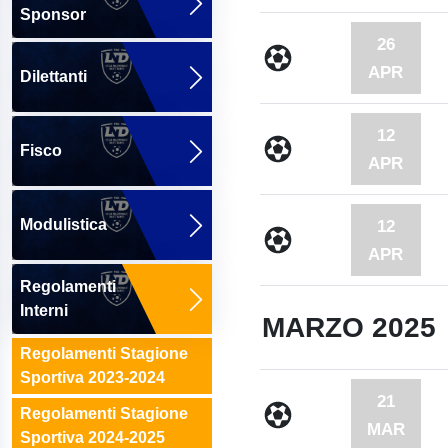
Sponsor
26
APR
Dilettanti
12
Fisco
APR
Modulistica
12
APR
Regolamenti
Interni
MARZO 2025
Regolamenti Stagione
Sportiva 2023-2024
21
Regolamenti Stagione
MAR
Sportiva 2024-2025