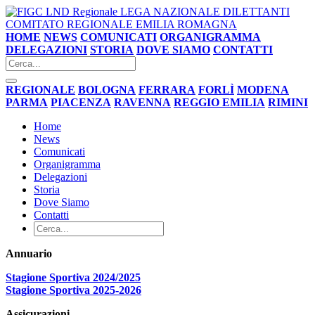
LEGA NAZIONALE DILETTANTI
COMITATO REGIONALE EMILIA ROMAGNA
HOME
NEWS
COMUNICATI
ORGANIGRAMMA
DELEGAZIONI
STORIA
DOVE SIAMO
CONTATTI
REGIONALE
BOLOGNA
FERRARA
FORLÌ
MODENA
PARMA
PIACENZA
RAVENNA
REGGIO EMILIA
RIMINI
Home
News
Comunicati
Organigramma
Delegazioni
Storia
Dove Siamo
Contatti
Annuario
Stagione Sportiva 2024/2025
Stagione Sportiva 2025-2026
Assicurazioni