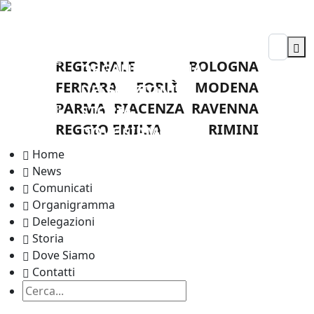
HOME
NEWS
LEGA
COMUNICATI
NAZIONALE
REGIONALE
BOLOGNA
ORGANIGRAMMA
DILETTANTI
FERRARA
FORLÌ
MODENA
DELEGAZIONI
COMITATO
PARMA
PIACENZA
RAVENNA
REGIONALE
STORIA
EMILIA
REGGIO EMILIA
RIMINI
DOVE SIAMO
ROMAGNA
CONTATTI
Home
News
Comunicati
Organigramma
Delegazioni
Storia
Dove Siamo
Contatti