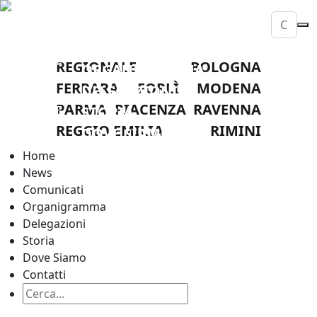
HOME
NEWS
LEGA
COMUNICATI
NAZIONALE
REGIONALE
BOLOGNA
ORGANIGRAMMA
DILETTANTI
FERRARA
FORLÌ
MODENA
DELEGAZIONI
COMITATO
PARMA
PIACENZA
RAVENNA
REGIONALE
STORIA
EMILIA
REGGIO EMILIA
RIMINI
DOVE SIAMO
ROMAGNA
CONTATTI
Home
News
Comunicati
Organigramma
Delegazioni
Storia
Dove Siamo
Contatti