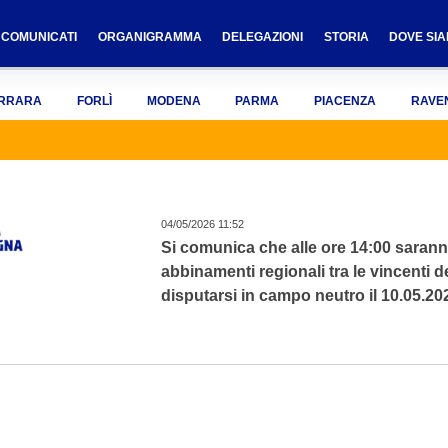
COMUNICATI
ORGANIGRAMMA
DELEGAZIONI
STORIA
DOVE SI
RRARA
FORLÌ
MODENA
PARMA
PIACENZA
RAVE
04/05/2026 11:52
Si comunica che alle ore 14:00 saranno e
abbinamenti regionali tra le vincenti 
disputarsi in campo neutro il 10.05.202