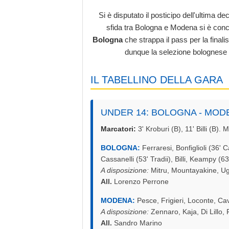
Si è disputato il posticipo dell'ultima 
sfida tra Bologna e Modena si è concl
Bologna
che strappa il pass per la finali
dunque la selezione bolognese a
IL TABELLINO DELLA GARA
UNDER 14: BOLOGNA - MODENA
Marcatori:
3' Kroburi (B), 11' Billi (B)
BOLOGNA:
Ferraresi, Bonfiglioli (36' C
Cassanelli (53' Tradii), Billi, Keampy (
A disposizione:
Mitru, Mountayakine, Ug
All.
Lorenzo Perrone
MODENA:
Pesce, Frigieri, Loconte, Cav
A disposizione:
Zennaro, Kaja, Di Lillo, 
All.
Sandro Marino