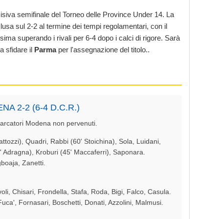
decisiva semifinale del Torneo delle Province Under 14. La
usa sul 2-2 al termine dei tempi regolamentari, con il
ssima superando i rivali per 6-4 dopo i calci di rigore. Sarà
 sfidare il
Parma
per l'assegnazione del titolo..
 2-2 (6-4 D.C.R.)
. Marcatori Modena non pervenuti.
attozzi), Quadri, Rabbi (60' Stoichina), Sola, Luidani,
63' Adragna), Kroburi (45' Maccaferri), Saponara.
boaja, Zanetti.
oli, Chisari, Frondella, Stafa, Roda, Bigi, Falco, Casula.
Fuca', Fornasari, Boschetti, Donati, Azzolini, Malmusi.