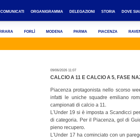
COMUNICATI
ORGANIGRAMMA
DELEGAZIONI
STORIA
DOVE SI
RRARA
FORLÌ
MODENA
PARMA
PIACENZA
RAVE
09/06/2026 11:07
CALCIO A 11 E CALCIO A 5, FASE N
Piacenza protagonista nello scorso we
infatti le uniche squadre emiliano rom
campionati di calcio a 11.
L'Under 19 si è imposta a Scandicci per
di categoria. Per il Piacenza, gol di Gu
pieno recupero.
L'Under 17 ha cominciato con un pareggi