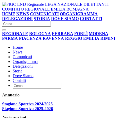
LEGA NAZIONALE DILETTANTI
COMITATO REGIONALE EMILIA ROMAGNA
HOME
NEWS
COMUNICATI
ORGANIGRAMMA
DELEGAZIONI
STORIA
DOVE SIAMO
CONTATTI
REGIONALE
BOLOGNA
FERRARA
FORLÌ
MODENA
PARMA
PIACENZA
RAVENNA
REGGIO EMILIA
RIMINI
Home
News
Comunicati
Organigramma
Delegazioni
Storia
Dove Siamo
Contatti
Annuario
Stagione Sportiva 2024/2025
Stagione Sportiva 2025-2026
Assicurazioni