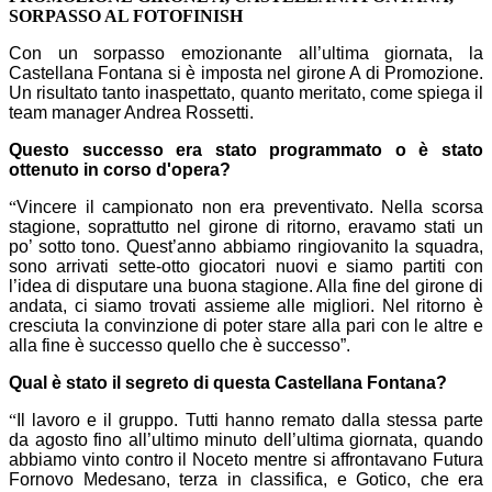
SORPASSO AL FOTOFINISH
C
on un sorpasso emozionante all’ultima giornata, la
Castellana Fontana si è imposta nel girone A di Promozione.
Un risultato tanto inaspettato, quanto meritato, come spiega il
team manager Andrea Rossetti.
Questo successo era stato programmato o è stato
ottenuto in corso d'opera?
“
Vincere il campionato non era preventivato. Nella scorsa
stagione, soprattutto nel girone di ritorno, eravamo stati un
po’ sotto tono. Quest’anno abbiamo ringiovanito la squadra,
sono arrivati sette-otto giocatori nuovi e siamo partiti con
l’idea di disputare una buona stagione. Alla fine del girone di
andata, ci siamo trovati assieme alle migliori. Nel ritorno è
cresciuta la convinzione di poter stare alla pari con le altre e
alla fine è successo quello che è successo”.
Qual è stato il segreto di questa Castellana Fontana?
“
Il lavoro e il gruppo. Tutti hanno remato dalla stessa parte
da agosto fino all’ultimo minuto dell’ultima giornata, quando
abbiamo vinto contro il Noceto mentre si affrontavano Futura
Fornovo Medesano, terza in classifica, e Gotico, che era