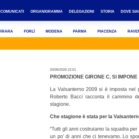
COMUNICATI
ORGANIGRAMMA
DELEGAZIONI
STORIA
DOVE SI
RRARA
FORLÌ
MODENA
PARMA
PIACENZA
RAVE
20/06/2026 22:01
PROMOZIONE GIRONE C, SI IMPONE
La Valsanterno 2009 si è imposta nel 
Roberto Bacci racconta il cammino de
stagione.
Che stagione è stata per la Valsanter
“
Tutti gli anni costruiamo la squadra per 
un po’ di anni che ci tenevamo. Lo spor