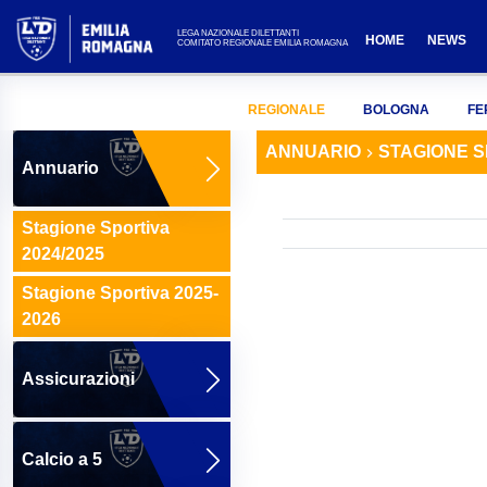
LEGA NAZIONALE DILETTANTI
HOME
NEWS
COMITATO REGIONALE EMILIA ROMAGNA
REGIONALE
BOLOGNA
FE
ANNUARIO
STAGIONE S
Annuario
Stagione Sportiva
2024/2025
Stagione Sportiva 2025-
2026
Assicurazioni
Calcio a 5