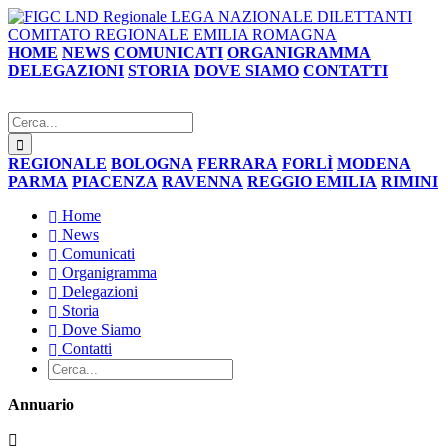
LEGA NAZIONALE DILETTANTI
COMITATO REGIONALE EMILIA ROMAGNA
HOME
NEWS
COMUNICATI
ORGANIGRAMMA
DELEGAZIONI
STORIA
DOVE SIAMO
CONTATTI
REGIONALE
BOLOGNA
FERRARA
FORLÌ
MODENA
PARMA
PIACENZA
RAVENNA
REGGIO EMILIA
RIMINI
Home
News
Comunicati
Organigramma
Delegazioni
Storia
Dove Siamo
Contatti
Annuario