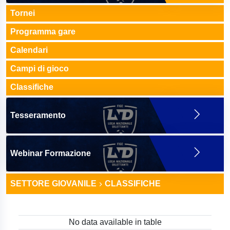
Tornei
Programma gare
Calendari
Campi di gioco
Classifiche
Tesseramento
Webinar Formazione
SETTORE GIOVANILE
CLASSIFICHE
No data available in table